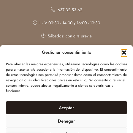
637 32 53 62
L - V 09:30 - 14:00 y 16:00 - 19:30
Sábados: con cita previa
Gestionar consentimiento
Para ofrecer las mejores experiencias, utilizamos tecnologías como las cookies
para almacenar y/o acceder a la información del dispositivo. El consentimiento
de estas tecnologías nos permitirá procesar datos como el comportamiento de
navegación o las identificaciones únicas en este sitio. No consentir o retirar el
consentimiento, puede afectar negativamente a ciertas características y
funciones.
Aceptar
Web desarrollada por
WILAPP
| Irene Bonillo © Todos los derechos
Denegar
reservados