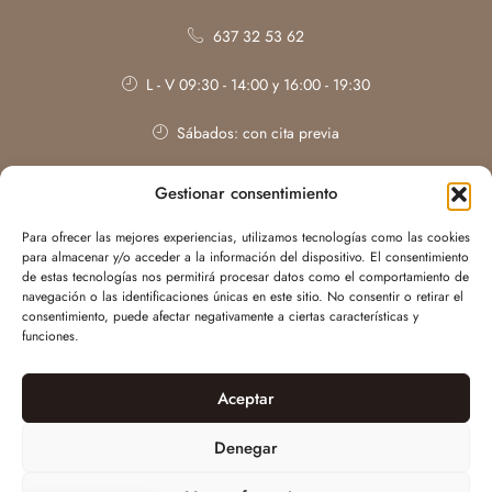
637 32 53 62
L - V 09:30 - 14:00 y 16:00 - 19:30
Sábados: con cita previa
Gestionar consentimiento
Para ofrecer las mejores experiencias, utilizamos tecnologías como las cookies
para almacenar y/o acceder a la información del dispositivo. El consentimiento
de estas tecnologías nos permitirá procesar datos como el comportamiento de
navegación o las identificaciones únicas en este sitio. No consentir o retirar el
consentimiento, puede afectar negativamente a ciertas características y
funciones.
Aceptar
Web desarrollada por
WILAPP
| Irene Bonillo © Todos los derechos
Denegar
reservados