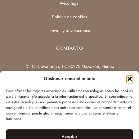
Aviso legal
Política de cookies
Envios y devoluciones
contacto
C. Covadonga, 13, 30870 Mazarrón, Murcia
Gestionar consentimiento
637 32 53 62
Para ofrecer las mejores experiencias, utilizamos tecnologías como las cookies
L - V 09:30 - 14:00 y 16:00 - 19:30
para almacenar y/o acceder a la información del dispositivo. El consentimiento
de estas tecnologías nos permitirá procesar datos como el comportamiento de
Sábados: con cita previa
navegación o las identificaciones únicas en este sitio. No consentir o retirar el
consentimiento, puede afectar negativamente a ciertas características y
funciones.
Aceptar